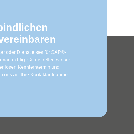
bindlichen
vereinbaren
er oder Dienstleister für SAP®-
au richtig. Gerne treffen wir uns
tenlosen Kennlerntermin und
en uns auf Ihre Kontaktaufnahme.